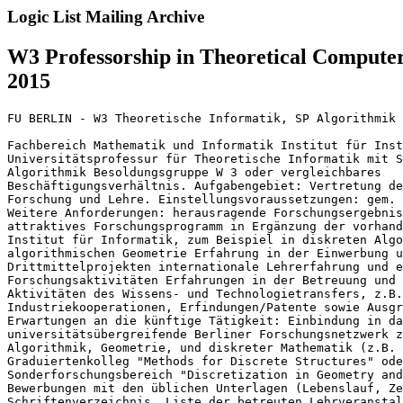
Logic List Mailing Archive
W3 Professorship in Theoretical Computer
2015
FU BERLIN - W3 Theoretische Informatik, SP Algorithmik 
Fachbereich Mathematik und Informatik Institut für Inst
Universitätsprofessur für Theoretische Informatik mit S
Algorithmik Besoldungsgruppe W 3 oder vergleichbares 

Beschäftigungsverhältnis. Aufgabengebiet: Vertretung de
Forschung und Lehre. Einstellungsvoraussetzungen: gem. 
Weitere Anforderungen: herausragende Forschungsergebnis
attraktives Forschungsprogramm in Ergänzung der vorhand
Institut für Informatik, zum Beispiel in diskreten Algo
algorithmischen Geometrie Erfahrung in der Einwerbung u
Drittmittelprojekten internationale Lehrerfahrung und e
Forschungsaktivitäten Erfahrungen in der Betreuung und 
Aktivitäten des Wissens- und Technologietransfers, z.B.
Industriekooperationen, Erfindungen/Patente sowie Ausgr
Erwartungen an die künftige Tätigkeit: Einbindung in da
universitätsübergreifende Berliner Forschungsnetzwerk z
Algorithmik, Geometrie, und diskreter Mathematik (z.B. 
Graduiertenkolleg "Methods for Discrete Structures" ode
Sonderforschungsbereich "Discretization in Geometry and
Bewerbungen mit den üblichen Unterlagen (Lebenslauf, Ze
Schriftenverzeichnis, Liste der betreuten Lehrveranstal