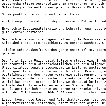
Aufgabenbereiche: eigene wissenschaftliche Forschung un
wissenschaftliche Unterstützung im Forschungs- und Lehr
Mitwirkung an Verwaltungsaufgaben im Bereich Philosophi
Schwerpunkt in Forschung und Lehre: Logik

Anstellungsvoraussetzung: abgeschlossenes Doktoratsstud
Erwünschte Zusatzqualifikationen: Lehrerfahrung, gute A
gute Deutschkenntnisse

Gewünschte persönliche Eigenschaften: gute Kommunikatio
Selbständigkeit, Freundlichkeit, Aufgeschlossenheit, Gr
Telefonische Auskünfte werden gerne unter Tel.Nr. +43/6
gegeben.

Die Paris Lodron-Universität Salzburg strebt eine Erhöh
Frauenanteils beim wissenschaftlichen und beim allgemei
Universitätspersonal insbesondere in Leitungsfunktionen
daher qualifizierte Frauen ausdrücklich zur Bewerbung a
Qualifikation werden Frauen vorrangig aufgenommen. Pers
Behinderungen oder chronischen Erkrankungen, die die ge
Qualifikationskriterien erfüllen, werden ausdrücklich z
aufgefordert. Informationen erhalten Sie bei Mag. Chris
Beauftragte für behinderte und chronisch kranke Univers
unter der Telefonnummer 8044-2465 sowie unter christine
Leider können die Reise- und Aufenthaltskosten, die aus
Aufnahmeverfahrens entstehen, nicht vergütet werden. Di