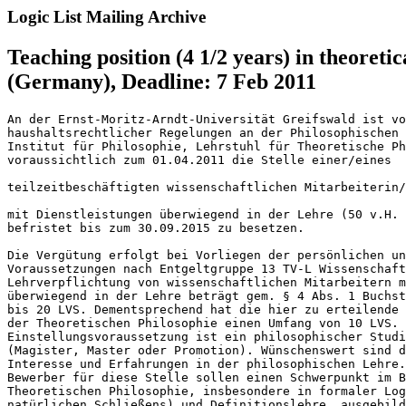
Logic List Mailing Archive
Teaching position (4 1/2 years) in theoreti
(Germany), Deadline: 7 Feb 2011
An der Ernst-Moritz-Arndt-Universität Greifswald ist vo
haushaltsrechtlicher Regelungen an der Philosophischen 
Institut für Philosophie, Lehrstuhl für Theoretische Ph
voraussichtlich zum 01.04.2011 die Stelle einer/eines

teilzeitbeschäftigten wissenschaftlichen Mitarbeiterin/
mit Dienstleistungen überwiegend in der Lehre (50 v.H. 
befristet bis zum 30.09.2015 zu besetzen.

Die Vergütung erfolgt bei Vorliegen der persönlichen un
Voraussetzungen nach Entgeltgruppe 13 TV-L Wissenschaft
Lehrverpflichtung von wissenschaftlichen Mitarbeitern m
überwiegend in der Lehre beträgt gem. § 4 Abs. 1 Buchst
bis 20 LVS. Dementsprechend hat die hier zu erteilende 
der Theoretischen Philosophie einen Umfang von 10 LVS. 

Einstellungsvoraussetzung ist ein philosophischer Studi
(Magister, Master oder Promotion). Wünschenswert sind d
Interesse und Erfahrungen in der philosophischen Lehre.
Bewerber für diese Stelle sollen einen Schwerpunkt im B
Theoretischen Philosophie, insbesondere in formaler Log
natürlichen Schließens) und Definitionslehre, ausgebild