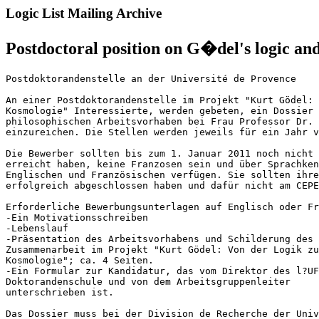
Logic List Mailing Archive
Postdoctoral position on G�del's logic an
Postdoktorandenstelle an der Université de Provence

An einer Postdoktorandenstelle im Projekt "Kurt Gödel: 
Kosmologie" Interessierte, werden gebeten, ein Dossier 
philosophischen Arbeitsvorhaben bei Frau Professor Dr. 
einzureichen. Die Stellen werden jeweils für ein Jahr v
Die Bewerber sollten bis zum 1. Januar 2011 noch nicht 
erreicht haben, keine Franzosen sein und über Sprachken
Englischen und Französischen verfügen. Sie sollten ihre
erfolgreich abgeschlossen haben und dafür nicht am CEPE
Erforderliche Bewerbungsunterlagen auf Englisch oder Fr
-Ein Motivationsschreiben

-Lebenslauf

-Präsentation des Arbeitsvorhabens und Schilderung des 
Zusammenarbeit im Projekt "Kurt Gödel: Von der Logik zu
Kosmologie"; ca. 4 Seiten.

-Ein Formular zur Kandidatur, das vom Direktor des l?UF
Doktorandenschule und von dem Arbeitsgruppenleiter

unterschrieben ist.

Das Dossier muss bei der Division de Recherche der Univ