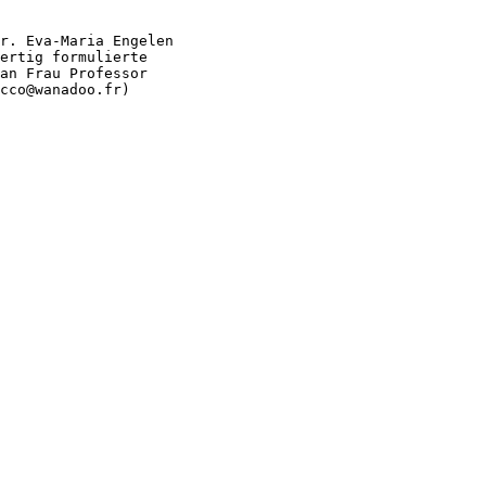
r. Eva-Maria Engelen 

ertig formulierte 

an Frau Professor 

cco@wanadoo.fr) 
