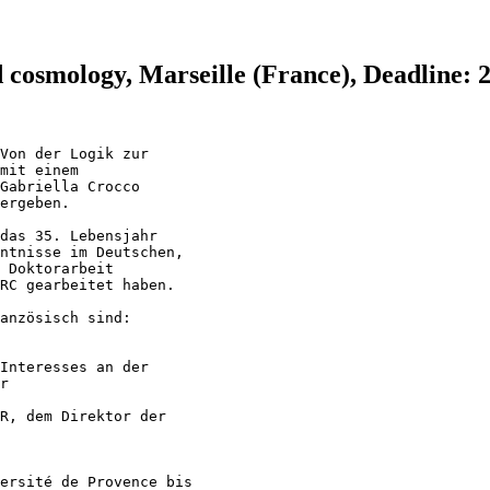
d cosmology, Marseille (France), Deadline: 
Von der Logik zur 

mit einem 

Gabriella Crocco 

ergeben.

das 35. Lebensjahr 

ntnisse im Deutschen, 

 Doktorarbeit 

RC gearbeitet haben.

anzösisch sind:

Interesses an der 

r

R, dem Direktor der 

ersité de Provence bis 
