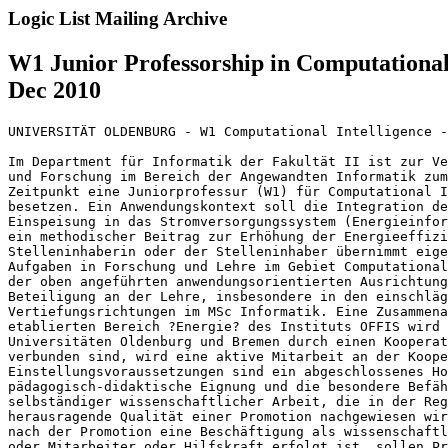
Logic List Mailing Archive
W1 Junior Professorship in Computational
Dec 2010
UNIVERSITÄT OLDENBURG - W1 Computational Intelligence -
Im Department für Informatik der Fakultät II ist zur Ve
und Forschung im Bereich der Angewandten Informatik zum
Zeitpunkt eine Juniorprofessur (W1) für Computational I
besetzen. Ein Anwendungskontext soll die Integration de
Einspeisung in das Stromversorgungssystem (Energieinfor
ein methodischer Beitrag zur Erhöhung der Energieeffizi
Stelleninhaberin oder der Stelleninhaber übernimmt eige
Aufgaben in Forschung und Lehre im Gebiet Computational
der oben angeführten anwendungsorientierten Ausrichtung
Beteiligung an der Lehre, insbesondere in den einschläg
Vertiefungsrichtungen im MSc Informatik. Eine Zusammena
etablierten Bereich ?Energie? des Instituts OFFIS wird 
Universitäten Oldenburg und Bremen durch einen Kooperat
verbunden sind, wird eine aktive Mitarbeit an der Koope
Einstellungsvoraussetzungen sind ein abgeschlossenes Ho
pädagogisch-didaktische Eignung und die besondere Befäh
selbständiger wissenschaftlicher Arbeit, die in der Reg
herausragende Qualität einer Promotion nachgewiesen wir
nach der Promotion eine Beschäftigung als wissenschaftl
oder Mitarbeiter oder Hilfskraft erfolgt ist, sollen Pr