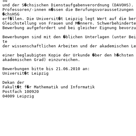
SG 

und der S�chsischen Dienstaufgabenverordnung (DAVOHS). 
Professoren/-innen m�ssen die Berufungsvoraussetzungen 
�chsHSG 

erf�llen. Die Universit�t Leipzig legt Wert auf die ber
Gleichstellung von Frauen und M�nnern. Schwerbehinderte
Bewerbung aufgefordert und bei gleicher Eignung bevorzu
Bewerbungen sind mit den �blichen Unterlagen (unter Bei
te 

der wissenschaftlichen Arbeiten und der akademischen Le
einer beglaubigten Kopie der Urkunde �ber den h�chsten 
akademischen Grad) einzureichen.

Bewerbungen bitte bis 21.06.2010 an:

Universit�t Leipzig

Dekan der

Fakult�t f�r Mathematik und Informatik

Postfach 100920

04009 Leipzig
