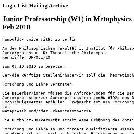
Logic List Mailing Archive
Junior Professorship (W1) in Metaphysics
Feb 2010
Humboldt- Universit�t zu Berlin

An der Philosophischen Fakult�t I, Institut f�r Philoso
Juniorprofessur f�r Theoretische Philosophie

Kennziffer JP/001/10

zum 01.10.2010 zu besetzen.

Der/die k�nftige Stelleninhaber/in soll die Theoretisch
Forschung und Lehre vertreten.

Die Bewerber/innen m�ssen die Anforderungen f�r die Ber
Juniorprofessor/zur Juniorprofessorin gem�� �102a des B
Hochschulgesetzes erf�llen. Erw�nscht ist ein Forschung
der 

Metaphysik und/oder Erkenntnistheorie.

Die Humboldt-Universit�t strebt eine Erh�hung des Antei
Forschung und Lehre an und fordert qualifizierte Wissen
nachdr�cklich auf, sich zu bewerben. Bewerbungen aus de