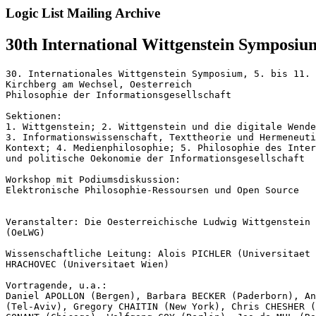
Logic List Mailing Archive
30th International Wittgenstein Symposiu
30. Internationales Wittgenstein Symposium, 5. bis 11. 
Kirchberg am Wechsel, Oesterreich

Philosophie der Informationsgesellschaft

Sektionen:

1. Wittgenstein; 2. Wittgenstein und die digitale Wende
3. Informationswissenschaft, Texttheorie und Hermeneuti
Kontext; 4. Medienphilosophie; 5. Philosophie des Inter
und politische Oekonomie der Informationsgesellschaft

Workshop mit Podiumsdiskussion:

Elektronische Philosophie-Ressoursen und Open Source

Veranstalter: Die Oesterreichische Ludwig Wittgenstein 
(OeLWG)

Wissenschaftliche Leitung: Alois PICHLER (Universitaet 
HRACHOVEC (Universitaet Wien)

Vortragende, u.a.:

Daniel APOLLON (Bergen), Barbara BECKER (Paderborn), An
(Tel-Aviv), Gregory CHAITIN (New York), Chris CHESHER (