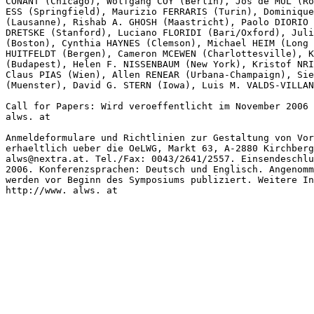
CONANT (Chicago), Wolfgang COY (Berlin), Jos de MUL (Ro
ESS (Springfield), Maurizio FERRARIS (Turin), Dominique
(Lausanne), Rishab A. GHOSH (Maastricht), Paolo DIORIO 
DRETSKE (Stanford), Luciano FLORIDI (Bari/Oxford), Juli
(Boston), Cynthia HAYNES (Clemson), Michael HEIM (Long 
HUITFELDT (Bergen), Cameron MCEWEN (Charlottesville), K
(Budapest), Helen F. NISSENBAUM (New York), Kristof NRI
Claus PIAS (Wien), Allen RENEAR (Urbana-Champaign), Sie
(Muenster), David G. STERN (Iowa), Luis M. VALDS-VILLAN
Call for Papers: Wird veroeffentlicht im November 2006 
alws. at

Anmeldeformulare und Richtlinien zur Gestaltung von Vor
erhaeltlich ueber die OeLWG, Markt 63, A-2880 Kirchberg
alws@nextra.at. Tel./Fax: 0043/2641/2557. Einsendeschlu
2006. Konferenzsprachen: Deutsch und Englisch. Angenomm
werden vor Beginn des Symposiums publiziert. Weitere In
http://www. alws. at