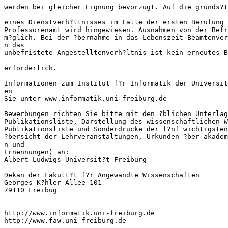
werden bei gleicher Eignung bevorzugt. Auf die grunds?t
eines Dienstverh?ltnisses im Falle der ersten Berufung 
Professorenamt wird hingewiesen. Ausnahmen von der Befr
m?glich. Bei der ?bernahme in das Lebenszeit-Beamtenver
n das 

unbefristete Angestelltenverh?ltnis ist kein erneutes B
erforderlich.

Informationen zum Institut f?r Informatik der Universit
en 

Sie unter www.informatik.uni-freiburg.de

Bewerbungen richten Sie bitte mit den ?blichen Unterlag
Publikationsliste, Darstellung des wissenschaftlichen W
Publikationsliste und Sonderdrucke der f?nf wichtigsten
?bersicht der Lehrveranstaltungen, Urkunden ?ber akadem
n und 

Ernennungen) an:

Albert-Ludwigs-Universit?t Freiburg

Dekan der Fakult?t f?r Angewandte Wissenschaften

Georges-K?hler-Allee 101

79110 Freibug

http://www.informatik.uni-freiburg.de

http://www.faw.uni-freiburg.de
