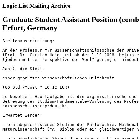
Logic List Mailing Archive
Graduate Student Assistant Position (comb
Erfurt, Germany
Stellenausschreibung:

An der Professur f?r Wissenschaftsphilosophie der Unive
(Prof. Dr. Carsten Held) ist ab dem 1.10.2006, befriste
(jedoch mit der Perspektive der Verl?ngerung um mindest
Jahr), die Stelle

einer gepr?ften wissenschaftlichen Hilfskraft

(86 Std./Monat ? 10,12 EUR)

zu besetzen. Hauptaufgabe ist die organisatorische und 
Betreuung der Studium-Fundamentale-Vorlesung des Profes
"Wissenschaftsprop?deutik".

Erwartet werden:

- ein abgeschlossenes Studium der Philosophie, Mathemat
Naturwissenschaft (MA, Diplom oder ein gleichwertiger A
- ein begutachtungsf?higes Promotionsprojekt zu einem T