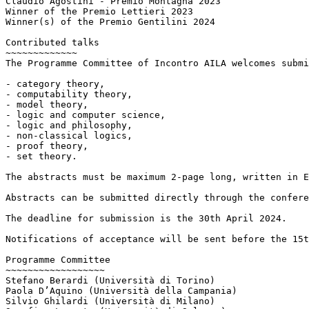
Claudio Agostini - Premio Montagna 2023

Winner of the Premio Lettieri 2023

Winner(s) of the Premio Gentilini 2024

Contributed talks

~~~~~~~~~~~~~

The Programme Committee of Incontro AILA welcomes submi
- category theory,

- computability theory,

- model theory,

- logic and computer science,

- logic and philosophy,

- non-classical logics,

- proof theory,

- set theory.

The abstracts must be maximum 2-page long, written in E
Abstracts can be submitted directly through the confere
The deadline for submission is the 30th April 2024.

Notifications of acceptance will be sent before the 15t
Programme Committee

~~~~~~~~~~~~~~~~~~

Stefano Berardi (Università di Torino)

Paola D’Aquino (Università della Campania)

Silvio Ghilardi (Università di Milano)
