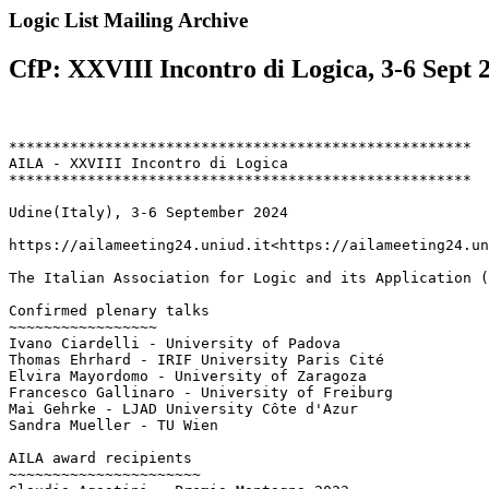
Logic List Mailing Archive
CfP: XXVIII Incontro di Logica, 3-6 Sept 2
*****************************************************

AILA - XXVIII Incontro di Logica

*****************************************************

Udine(Italy), 3-6 September 2024

https://ailameeting24.uniud.it<https://ailameeting24.un
The Italian Association for Logic and its Application (
Confirmed plenary talks

~~~~~~~~~~~~~~~~~

Ivano Ciardelli - University of Padova

Thomas Ehrhard - IRIF University Paris Cité

Elvira Mayordomo - University of Zaragoza

Francesco Gallinaro - University of Freiburg

Mai Gehrke - LJAD University Côte d'Azur

Sandra Mueller - TU Wien

AILA award recipients

~~~~~~~~~~~~~~~~~~~~~~
