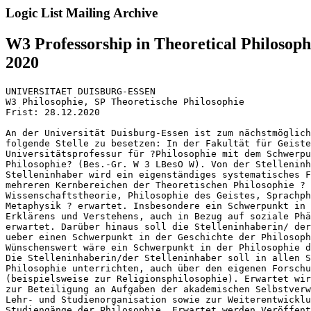
Logic List Mailing Archive
W3 Professorship in Theoretical Philosop
2020
UNIVERSITAET DUISBURG-ESSEN

W3 Philosophie, SP Theoretische Philosophie 

Frist: 28.12.2020

An der Universität Duisburg-Essen ist zum nächstmöglich
folgende Stelle zu besetzen: In der Fakultät für Geiste
Universitätsprofessur für ?Philosophie mit dem Schwerpu
Philosophie? (Bes.-Gr. W 3 LBesO W). Von der Stelleninh
Stelleninhaber wird ein eigenständiges systematisches F
mehreren Kernbereichen der Theoretischen Philosophie ? 
Wissenschaftstheorie, Philosophie des Geistes, Sprachph
Metaphysik ? erwartet. Insbesondere ein Schwerpunkt in 
Erklärens und Verstehens, auch in Bezug auf soziale Phä
erwartet. Darüber hinaus soll die Stelleninhaberin/ der
ueber einen Schwerpunkt in der Geschichte der Philosoph
Wünschenswert wäre ein Schwerpunkt in der Philosophie d
Die Stelleninhaberin/der Stelleninhaber soll in allen S
Philosophie unterrichten, auch über den eigenen Forschu
(beispielsweise zur Religionsphilosophie). Erwartet wir
zur Beteiligung an Aufgaben der akademischen Selbstverw
Lehr- und Studienorganisation sowie zur Weiterentwicklu
Studiengänge der Philosophie. Erwartet werden Veröffent