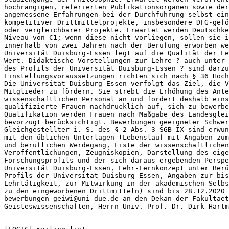
hochrangigen, referierten Publikationsorganen sowie der
angemessene Erfahrungen bei der Durchführung selbst ein
kompetitiver Drittmittelprojekte, insbesondere DFG-gefö
oder vergleichbarer Projekte. Erwartet werden Deutschke
Niveau von C1; wenn diese nicht vorliegen, sollen sie i
innerhalb von zwei Jahren nach der Berufung erworben we
Universität Duisburg-Essen legt auf die Qualität der Le
Wert. Didaktische Vorstellungen zur Lehre ? auch unter 
des Profils der Universität Duisburg-Essen ? sind darzu
Einstellungsvoraussetzungen richten sich nach § 36 Hoch
Die Universität Duisburg-Essen verfolgt das Ziel, die V
Mitglieder zu fördern. Sie strebt die Erhöhung des Ante
wissenschaftlichen Personal an und fordert deshalb eins
qualifizierte Frauen nachdrücklich auf, sich zu bewerbe
Qualifikation werden Frauen nach Maßgabe des Landesglei
bevorzugt berücksichtigt. Bewerbungen geeigneter Schwer
Gleichgestellter i. S. des § 2 Abs. 3 SGB IX sind erwün
mit den üblichen Unterlagen (Lebenslauf mit Angaben zum
und beruflichen Werdegang, Liste der wissenschaftlichen
Veröffentlichungen, Zeugniskopien, Darstellung des eige
Forschungsprofils und der sich daraus ergebenden Perspe
Universität Duisburg-Essen, Lehr-Lernkonzept unter Berü
Profils der Universität Duisburg-Essen, Angaben zur bis
Lehrtätigkeit, zur Mitwirkung in der akademischen Selbs
zu den eingeworbenen Drittmitteln) sind bis 28.12.2020 
bewerbungen-geiwi@uni-due.de an den Dekan der Fakultaet
Geisteswissenschaften, Herrn Univ.-Prof. Dr. Dirk Hartm
--
